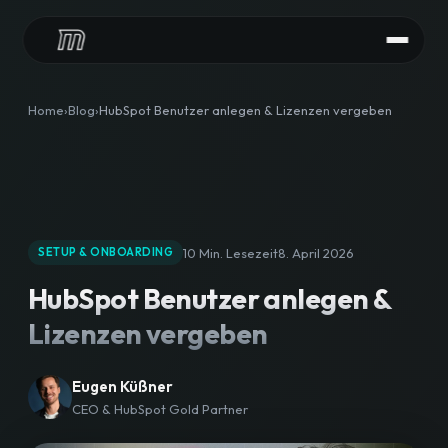
LEISTUNGEN
Home
Blog
HubSpot Benutzer anlegen & Lizenzen vergeben
HubSpot Audit
HubSpot Implementierung
HubSpot Integrationen
10 Min. Lesezeit
8. April 2026
SETUP & ONBOARDING
HubSpot Betreuung
HubSpot Benutzer anlegen &
Lizenzen vergeben
CONTENT
HubSpot Agentur
Eugen Küßner
CEO & HubSpot Gold Partner
Content Downloads