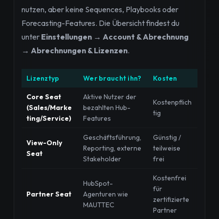
nutzen, aber keine Sequences, Playbooks oder
Forecasting-Features. Die Übersicht findest du
unter
Einstellungen → Account & Abrechnung
→ Abrechnungen & Lizenzen
.
Lizenztyp
Wer braucht ihn?
Kosten
Core Seat
Aktive Nutzer der
Kostenpflich
(Sales/Marke
bezahlten Hub-
tig
ting/Service)
Features
Geschäftsführung,
Günstig /
View-Only
Reporting, externe
teilweise
Seat
Stakeholder
frei
Kostenfrei
HubSpot-
für
Partner Seat
Agenturen wie
zertifizierte
MAUTTEC
Partner