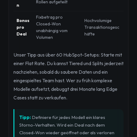
Rollen aufgeteilt
n
Fixbetrag pro
Bonus
Hochvolumige
Closed-Won
pro
Transaktionsgesc
unabhängig vom
Deal
häfte
Volumen
Unser Tipp aus über 60 HubSpot-Setups: Starte mit
einer Flat Rate. Du kannst Tiered und Splits jederzeit
nachziehen, sobald du saubere Daten und ein
eingespieltes Team hast. Wer zu früh komplexe
Modelle aufsetzt, debuggt drei Monate lang Edge
Cases statt zu verkaufen.
Tipp:
Definiere für jedes Modell ein klares
Storno-Verhalten. Wird ein Deal nach dem
Closed-Won wieder geöffnet oder als verloren