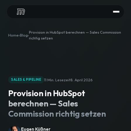
LEISTUNGEN
Provision in HubSpot berechnen — Sales Commission
Home
Blog
richtig setzen
HubSpot Audit
HubSpot Implementierung
HubSpot Integrationen
11 Min. Lesezeit
8. April 2026
SALES & PIPELINE
HubSpot Betreuung
Provision in HubSpot
CONTENT
berechnen — Sales
HubSpot Agentur
Commission richtig setzen
Content Downloads
Eugen Küßner