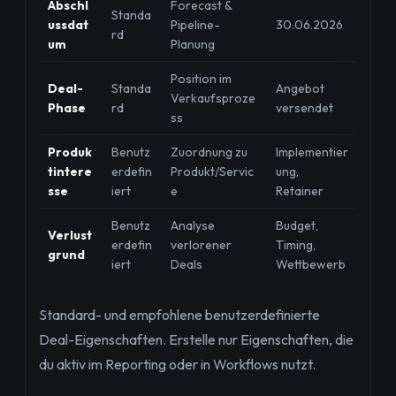
Abschl
Forecast &
Standa
ussdat
Pipeline-
30.06.2026
rd
um
Planung
Position im
Deal-
Standa
Angebot
Verkaufsproze
Phase
rd
versendet
ss
Produk
Benutz
Zuordnung zu
Implementier
tintere
erdefin
Produkt/Servic
ung,
sse
iert
e
Retainer
Benutz
Analyse
Budget,
Verlust
erdefin
verlorener
Timing,
grund
iert
Deals
Wettbewerb
Standard- und empfohlene benutzerdefinierte
Deal-Eigenschaften. Erstelle nur Eigenschaften, die
du aktiv im Reporting oder in Workflows nutzt.