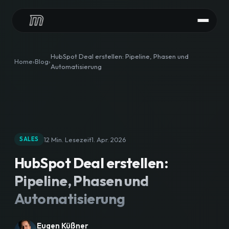
LEISTUNGEN
HubSpot Deal erstellen: Pipeline, Phasen und
Home
Blog
Automatisierung
HubSpot Audit
HubSpot Implementierung
HubSpot Integrationen
12 Min. Lesezeit
1. Apr. 2026
SALES
HubSpot Betreuung
HubSpot Deal erstellen:
CONTENT
Pipeline, Phasen und
HubSpot Agentur
Automatisierung
Content Downloads
Eugen Küßner