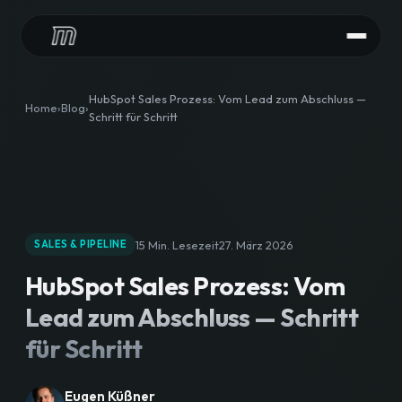
LEISTUNGEN
HubSpot Sales Prozess: Vom Lead zum Abschluss —
Home
Blog
Schritt für Schritt
HubSpot Audit
HubSpot Implementierung
HubSpot Integrationen
15 Min. Lesezeit
27. März 2026
SALES & PIPELINE
HubSpot Betreuung
HubSpot Sales Prozess: Vom
CONTENT
Lead zum Abschluss — Schritt
HubSpot Agentur
für Schritt
Content Downloads
Eugen Küßner