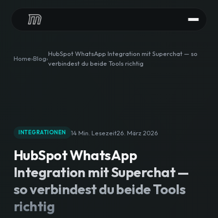
LEISTUNGEN
HubSpot WhatsApp Integration mit Superchat — so
Home
Blog
verbindest du beide Tools richtig
HubSpot Audit
HubSpot Implementierung
HubSpot Integrationen
14 Min. Lesezeit
26. März 2026
INTEGRATIONEN
HubSpot Betreuung
HubSpot WhatsApp
CONTENT
Integration mit Superchat —
HubSpot Agentur
so verbindest du beide Tools
richtig
Content Downloads