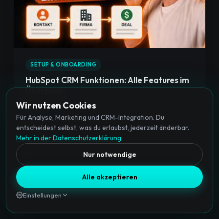
SETUP & ONBOARDING
HubSpot CRM Funktionen: Alle Features im
Überblick
Wir nutzen Cookies
15 Min.
Für Analyse, Marketing und CRM-Integration. Du
entscheidest selbst, was du erlaubst, jederzeit änderbar.
Mehr in der Datenschutzerklärung
.
Nur notwendige
Alle akzeptieren
Einstellungen