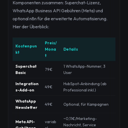
Komponenten zusammen: Superchat-Lizenz,
WhatsApp Business API Gebühren (Meta) und
optional n8n für die erweiterte Automatisierung.
Hier der Überblick:
Preis/
Kostenpun
Mona
Details
kt
t
Superchat
1 WhatsApp-Nummer, 3
79€
Basic
User
Integration
HubSpot-Anbindung (ab
49€
s-Add-on
Professional inkl.)
WhatsApp
49€
Optional, für Kampagnen
Newsletter
~0,11€/Marketing-
Meta API-
variab
Nachricht, Service
Gebühren
el