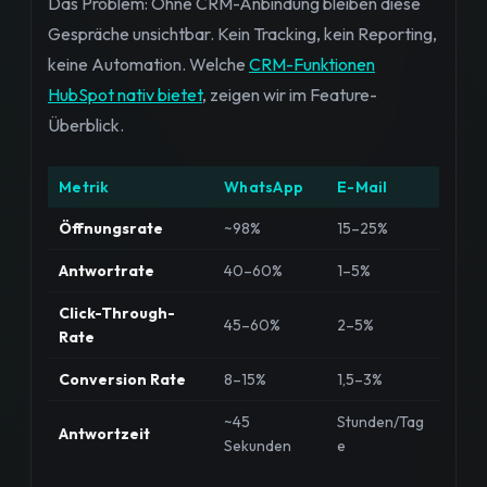
Das Problem: Ohne CRM-Anbindung bleiben diese
Gespräche unsichtbar. Kein Tracking, kein Reporting,
keine Automation. Welche
CRM-Funktionen
HubSpot nativ bietet
, zeigen wir im Feature-
Überblick.
Metrik
WhatsApp
E-Mail
Öffnungsrate
~98%
15–25%
Antwortrate
40–60%
1–5%
Click-Through-
45–60%
2–5%
Rate
Conversion Rate
8–15%
1,5–3%
~45
Stunden/Tag
Antwortzeit
Sekunden
e