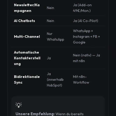
Newsletter/Ka
Ja (Add-on
Nein
mpagnen
49€/Mon.)
AI Chatbots
Nein
Ja (AI Co-Pilot)
WhatsApp +
Nur
Multi-Channel
Instagram + FB +
WhatsApp
Google
Automatische
Nein (nativ) — Ja
Kontakterstell
Ja
mit n8n
ung
Ja
Bidirektionale
Mit n8n-
(innerhalb
Sync
Workflow
HubSpot)
💡
Unsere Empfehlung:
Wenn du bereits