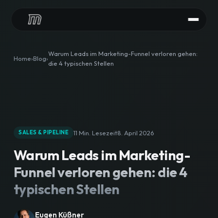
LEISTUNGEN
Warum Leads im Marketing-Funnel verloren gehen:
Home
Blog
die 4 typischen Stellen
HubSpot Audit
HubSpot Implementierung
HubSpot Integrationen
11 Min. Lesezeit
8. April 2026
SALES & PIPELINE
HubSpot Betreuung
Warum Leads im Marketing-
CONTENT
Funnel verloren gehen: die 4
HubSpot Agentur
typischen Stellen
Content Downloads
Eugen Küßner