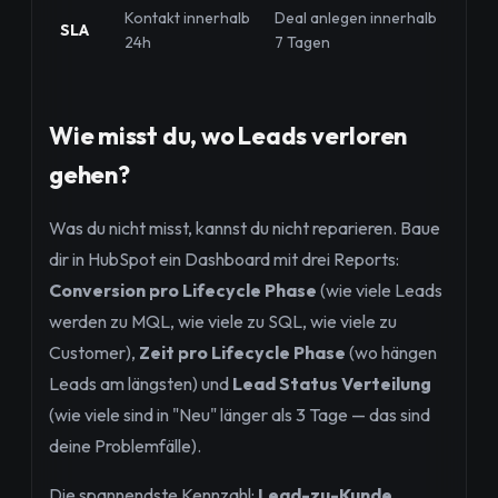
Kontakt innerhalb
Deal anlegen innerhalb
SLA
24h
7 Tagen
Wie misst du, wo Leads verloren
gehen?
Was du nicht misst, kannst du nicht reparieren. Baue
dir in HubSpot ein Dashboard mit drei Reports:
Conversion pro Lifecycle Phase
(wie viele Leads
werden zu MQL, wie viele zu SQL, wie viele zu
Customer),
Zeit pro Lifecycle Phase
(wo hängen
Leads am längsten) und
Lead Status Verteilung
(wie viele sind in "Neu" länger als 3 Tage — das sind
deine Problemfälle).
Die spannendste Kennzahl:
Lead-zu-Kunde