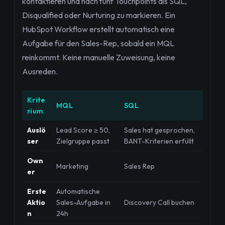
kontaktieren und nach fünf Touchpoints als SQL,
Disqualified oder Nurturing zu markieren. Ein
HubSpot Workflow erstellt automatisch eine
Aufgabe für den Sales-Rep, sobald ein MQL
reinkommt. Keine manuelle Zuweisung, keine
Ausreden.
Krite
MQL
SQL
rium
Auslö
Lead Score ≥ 50,
Sales hat gesprochen,
ser
Zielgruppe passt
BANT-Kriterien erfüllt
Own
Marketing
Sales Rep
er
Erste
Automatische
Aktio
Sales-Aufgabe in
Discovery Call buchen
n
24h