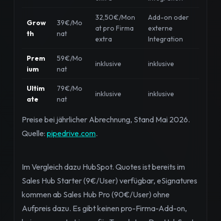
32,50€/Mon
Add-on oder
Grow
39€/Mo
at pro Firma
externe
th
nat
extra
Integration
Prem
59€/Mo
inklusive
inklusive
ium
nat
Ultim
79€/Mo
inklusive
inklusive
ate
nat
Preise bei jährlicher Abrechnung, Stand Mai 2026.
Quelle:
pipedrive.com
.
Im Vergleich dazu HubSpot. Quotes ist bereits im
Sales Hub Starter (9€/User) verfügbar, eSignatures
kommen ab Sales Hub Pro (90€/User) ohne
Aufpreis dazu. Es gibt keinen pro-Firma-Add-on,