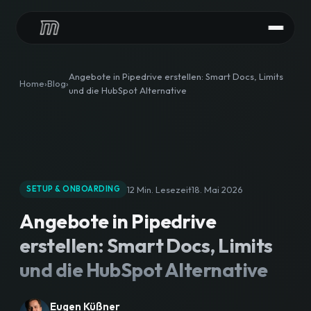
LEISTUNGEN
Angebote in Pipedrive erstellen: Smart Docs, Limits
Home
Blog
und die HubSpot Alternative
HubSpot Audit
HubSpot Implementierung
HubSpot Integrationen
12 Min. Lesezeit
18. Mai 2026
SETUP & ONBOARDING
HubSpot Betreuung
Angebote in Pipedrive
CONTENT
erstellen: Smart Docs, Limits
HubSpot Agentur
und die HubSpot Alternative
Content Downloads
Eugen Küßner