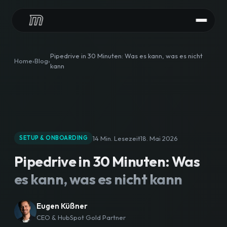
LEISTUNGEN
Pipedrive in 30 Minuten: Was es kann, was es nicht
Home
Blog
kann
HubSpot Audit
HubSpot Implementierung
HubSpot Integrationen
14 Min. Lesezeit
18. Mai 2026
SETUP & ONBOARDING
HubSpot Betreuung
Pipedrive in 30 Minuten: Was
CONTENT
es kann, was es nicht kann
HubSpot Agentur
Eugen Küßner
Content Downloads
CEO & HubSpot Gold Partner