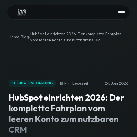
LEISTUNGEN
HubSpot einrichten 2026: Der komplette Fahrplan
Home
Blog
vom leeren Konto zum nutzbaren CRM
HubSpot Audit
HubSpot Implementierung
HubSpot Integrationen
18 Min. Lesezeit
24. Juni 2026
SETUP & ONBOARDING
HubSpot Betreuung
HubSpot einrichten 2026: Der
CONTENT
komplette Fahrplan vom
HubSpot Agentur
leeren Konto zum nutzbaren
CRM
Content Downloads