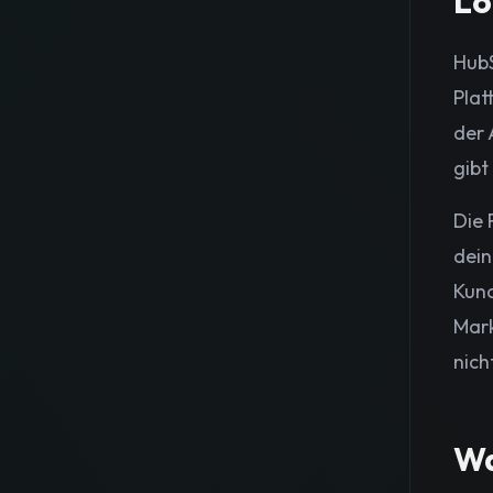
Lo
HubS
Plat
der 
gibt
Die 
dein
Kund
Mark
nich
Wa