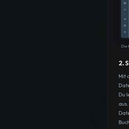
Die 
2. 
Mit 
Date
Du l
aus.
Date
Buc