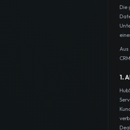
Die 
Date
Unte
eine
Aus 
CRM 
1. 
HubS
Serv
Kund
verb
Deal