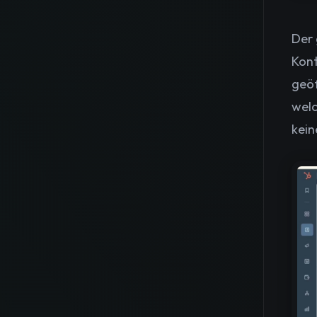
Der 
Kont
geöf
welc
kein