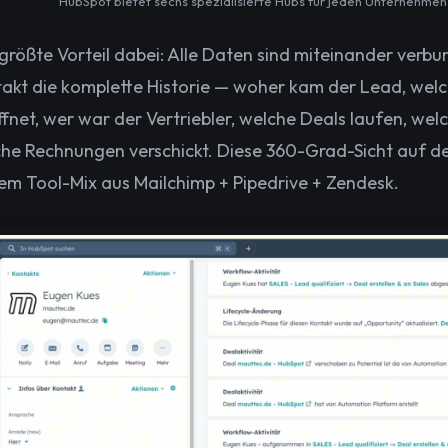
HubSpot bietet sechs spezialisierte Hubs für jeden Unternehme
größte Vorteil dabei: Alle Daten sind miteinander verbu
akt die komplette Historie — woher kam der Lead, welc
fnet, wer war der Vertriebler, welche Deals laufen, welc
he Rechnungen verschickt. Diese 360-Grad-Sicht auf 
em Tool-Mix aus Mailchimp + Pipedrive + Zendesk.