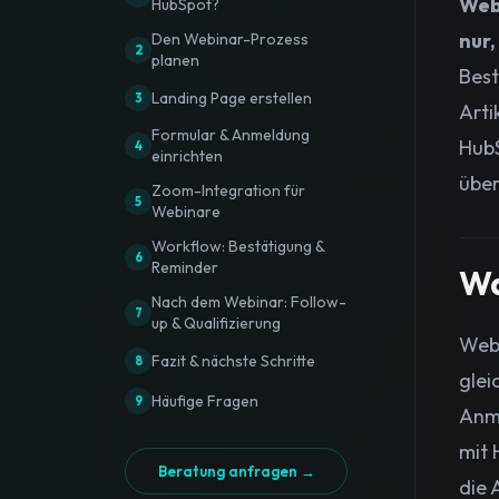
Web
HubSpot?
nur
Den Webinar-Prozess
2
planen
Best
Landing Page erstellen
3
Arti
Formular & Anmeldung
HubS
4
einrichten
über
Zoom-Integration für
5
Webinare
Workflow: Bestätigung &
6
Reminder
Wa
Nach dem Webinar: Follow-
7
up & Qualifizierung
Webi
Fazit & nächste Schritte
8
glei
Häufige Fragen
9
Anme
mit 
Beratung anfragen →
die 