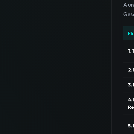
A un
Gesa
Ph
1. 
2.
3.
4.
Re
5.