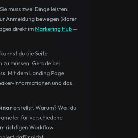
Sie muss zwei Dinge leisten:
 zur Anmeldung bewegen (klarer
ages direkt im
Marketing Hub
—
kannst du die Seite
en zu müssen. Gerade bei
ass. Mit dem Landing Page
Speaker-Informationen und das
binar
erstellst. Warum? Weil du
rameter für verschiedene
em richtigen Workflow
niert dafür nicht.