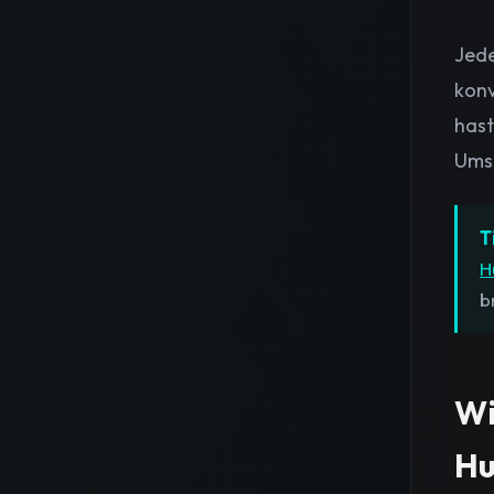
Jede
konv
hast
Umse
T
H
b
Wi
Hu