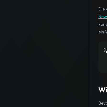
Die 
News
konv
ein 

Wi
Bevo