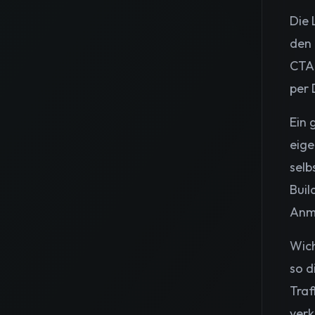
Die 
den 
CTA,
per 
Ein 
eige
selb
Buil
Anme
Wich
so d
Traf
verk