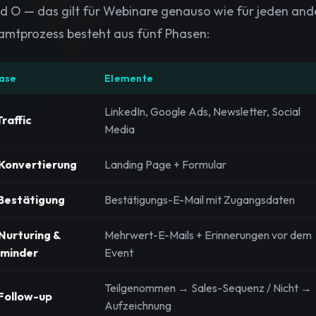
d O — das gilt für Webinare genauso wie für jeden and
mtprozess besteht aus fünf Phasen:
ase
Elemente
LinkedIn, Google Ads, Newsletter, Social
Traffic
Media
 Konvertierung
Landing Page + Formular
 Bestätigung
Bestätigungs-E-Mail mit Zugangsdaten
 Nurturing &
Mehrwert-E-Mails + Erinnerungen vor dem
minder
Event
Teilgenommen → Sales-Sequenz / Nicht →
 Follow-up
Aufzeichnung