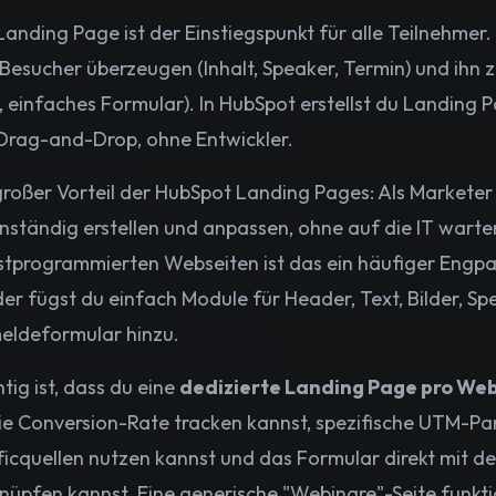
Landing Page ist der Einstiegspunkt für alle Teilnehmer. 
Besucher überzeugen (Inhalt, Speaker, Termin) und ihn
 einfaches Formular). In HubSpot erstellst du Landing P
Drag-and-Drop, ohne Entwickler.
großer Vorteil der HubSpot Landing Pages: Als Marketer 
nständig erstellen und anpassen, ohne auf die IT wart
stprogrammierten Webseiten ist das ein häufiger Engp
der fügst du einfach Module für Header, Text, Bilder, 
ldeformular hinzu.
tig ist, dass du eine
dedizierte Landing Page pro We
ie Conversion-Rate tracken kannst, spezifische UTM-Pa
ficquellen nutzen kannst und das Formular direkt mit d
nüpfen kannst. Eine generische "Webinare"-Seite funktio