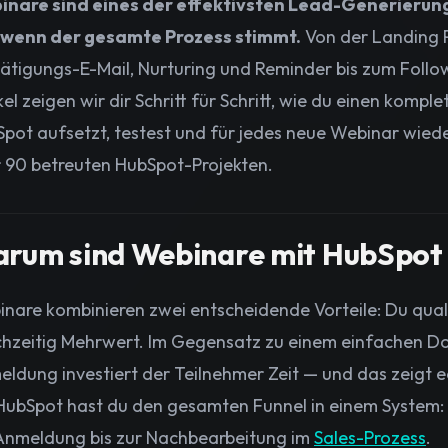
inare sind eines der effektivsten Lead-Generierun
, wenn der gesamte Prozess stimmt.
Von der Landing 
ätigungs-E-Mail, Nurturing und Reminder bis zum Follo
kel zeigen wir dir Schritt für Schritt, wie du einen komp
pot aufsetzt, testest und für jedes neue Webinar wied
 90 betreuten HubSpot-Projekten.
rum sind Webinare mit HubSpot 
nare kombinieren zwei entscheidende Vorteile: Du qualif
chzeitig Mehrwert. Im Gegensatz zu einem einfachen D
ldung investiert der Teilnehmer Zeit — und das zeigt e
HubSpot hast du den gesamten Funnel in einem System:
Anmeldung bis zur Nachbearbeitung im
Sales-Prozess
.