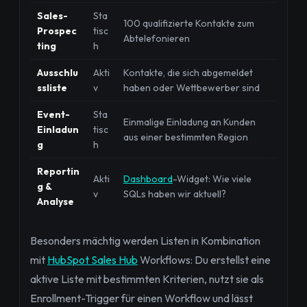
Sales-
Sta
100 qualifizierte Kontakte zum
Prospec
tisc
Abtelefonieren
ting
h
Ausschlu
Akti
Kontakte, die sich abgemeldet
ssliste
v
haben oder Wettbewerber sind
Event-
Sta
Einmalige Einladung an Kunden
Einladun
tisc
aus einer bestimmten Region
g
h
Reportin
Akti
Dashboard
-Widget: Wie viele
g &
v
SQLs haben wir aktuell?
Analyse
Besonders mächtig werden Listen in Kombination
mit
HubSpot Sales Hub
Workflows: Du erstellst eine
aktive Liste mit bestimmten Kriterien, nutzt sie als
Enrollment-Trigger für einen Workflow und lässt