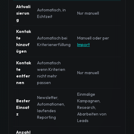
Aktuali
Automatisch, in
sierun
Nur manuell
Echtzeit
g
Kontak
te
Automatisch bei
Manuell oder per
hinzuf
Kriterienerfüllung
Import
ügen
Kontak
Automatisch
te
wenn Kriterien
Nur manuell
entfer
nicht mehr
nen
passen
Einmalige
Newsletter,
Bester
Kampagnen,
Automationen,
Einsat
Research,
laufendes
z
Abarbeiten von
Reporting
Leads
Anzahl