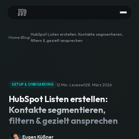
LEISTUNGEN
HubSpot Listen erstellen: Kontakte segmentieren,
Home
Blog
filtern & gezielt ansprechen
HubSpot Audit
HubSpot Implementierung
HubSpot Integrationen
12 Min. Lesezeit
28. März 2026
SETUP & ONBOARDING
HubSpot Betreuung
HubSpot Listen erstellen:
CONTENT
Kontakte segmentieren,
HubSpot Agentur
filtern & gezielt ansprechen
Content Downloads
Eugen Küßner